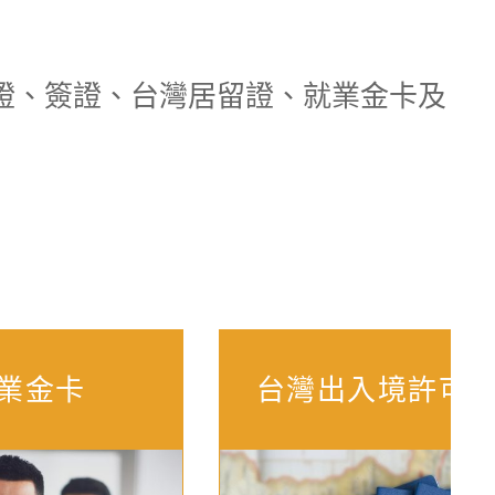
證、簽證、台灣居留證、就業金卡及
台灣出入境許可證