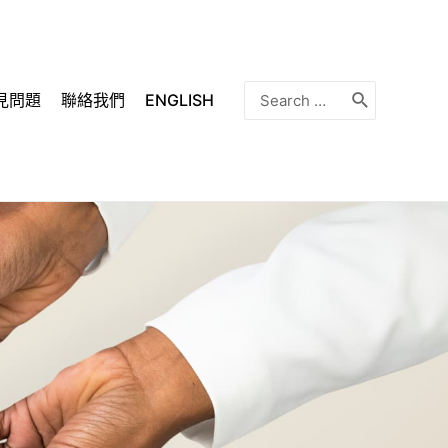
見問題
聯絡我們
ENGLISH